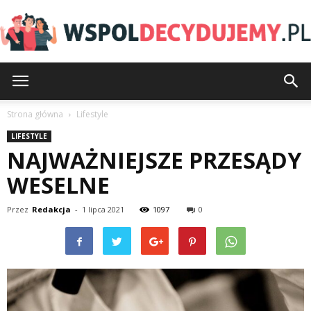
Wspoldecydujemy.pl
Strona główna
Lifestyle
LIFESTYLE
NAJWAŻNIEJSZE PRZESĄDY
WESELNE
Przez
Redakcja
-
1 lipca 2021
1097
0