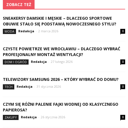
ZOBACZ TEŻ
SNEAKERSY DAMSKIE I MĘSKIE – DLACZEGO SPORTOWE
OBUWIE STAŁO SIĘ PODSTAWĄ NOWOCZESNEGO STYLU?
Redakcja
-
2 marca 2026
MODA
0
CZYSTE POWIETRZE WE WROCŁAWIU – DLACZEGO WYBRAĆ
PROFESJONALNY MONTAŻ WENTYLACJI?
Redakcja
-
27 lutego 2026
DOM I OGRÓD
0
TELEWIZORY SAMSUNG 2026 – KTÓRY WYBRAĆ DO DOMU?
Redakcja
-
31 stycznia 2026
TECH
0
CZYM SIĘ RÓŻNI PALENIE FAJKI WODNEJ OD KLASYCZNEGO
PAPIEROSA?
Redakcja
-
26 stycznia 2026
ZAKUPY
0