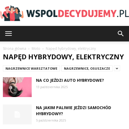
Wspoldecydujemy.pl
Strona główna
Moto
Napęd hybrydowy, elektryczny
NAPĘD HYBRYDOWY, ELEKTRYCZNY
NAGRZEWNICE WARSZTATOWE
NAGRZEWNICE, OSUSZACZE
NA CO JEŹDZI AUTO HYBRYDOWE?
13 października 2025
NA JAKIM PALIWIE JEŹDZI SAMOCHÓD
HYBRYDOWY?
5 października 2025