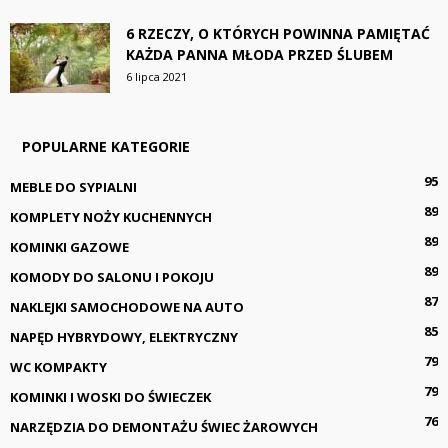
6 RZECZY, O KTÓRYCH POWINNA PAMIĘTAĆ
KAŻDA PANNA MŁODA PRZED ŚLUBEM
6 lipca 2021
POPULARNE KATEGORIE
95
MEBLE DO SYPIALNI
89
KOMPLETY NOŻY KUCHENNYCH
89
KOMINKI GAZOWE
89
KOMODY DO SALONU I POKOJU
87
NAKLEJKI SAMOCHODOWE NA AUTO
85
NAPĘD HYBRYDOWY, ELEKTRYCZNY
79
WC KOMPAKTY
79
KOMINKI I WOSKI DO ŚWIECZEK
76
NARZĘDZIA DO DEMONTAŻU ŚWIEC ŻAROWYCH