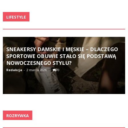
LIFESTYLE
SNEAKERSY DAMSKIE I MĘSKIE – DLACZEGO
SPORTOWE OBUWIE STAŁO SIĘ PODSTAWĄ
NOWOCZESNEGO STYLU?
Redakcja
-
2 marca 2026
0
ROZRYWKA