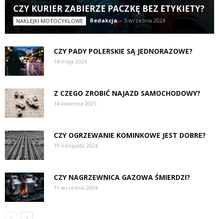
CZY KURIER ZABIERZE PACZKĘ BEZ ETYKIETY?
Redakcja
-
5 września 2024
NAKLEJKI MOTOCYKLOWE
CZY PADY POLERSKIE SĄ JEDNORAZOWE?
14 maja 2024
Z CZEGO ZROBIĆ NAJAZD SAMOCHODOWY?
14 kwietnia 2025
CZY OGRZEWANIE KOMINKOWE JEST DOBRE?
19 listopada 2024
CZY NAGRZEWNICA GAZOWA ŚMIERDZI?
11 września 2024