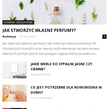
KOMINKI ZAPACHOWE
JAK STWORZYĆ WŁASNE PERFUMY?
Redakcja
-
19 lipca 2025
0
Jak stworzyć własne perfumy? Jak stworzyć własne perfumy? W
dzisiejszych czasach coraz więcej osób interesuje się tworzeniem
własnych perfum. Jest to fascynujące zajęcie, które pozwala na...
JAKIE MEBLE DO SYPIALNI JASNE CZY
CIEMNE?
22 grudnia 2023
CO JEST POTRZEBNE DLA NOWORODKA W
DOMU?
15 czerwca 2025