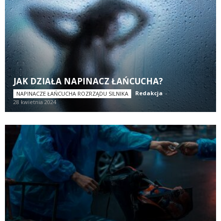
JAK DZIAŁA NAPINACZ ŁAŃCUCHA?
Redakcja
-
NAPINACZE ŁAŃCUCHA ROZRZĄDU SILNIKA
28 kwietnia 2024