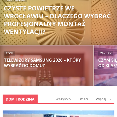
DOM I OGRÓD
CZYSTE POWIETRZE WE
WROCŁAWIU – DLACZEGO WYBRAĆ
PROFESJONALNY MONTAŻ
WENTYLACJI?
TECH
ZAKUPY
TELEWIZORY SAMSUNG 2026 – KTÓRY
CZYM SIĘ
WYBRAĆ DO DOMU?
OD KLAS
DOM I RODZINA
Wszystko
Dzieci
Więcej