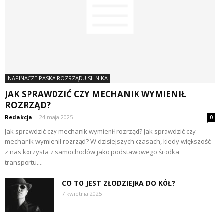
NAPINACZE PASKA ROZRZĄDU SILNIKA
JAK SPRAWDZIĆ CZY MECHANIK WYMIENIŁ
ROZRZĄD?
Redakcja
-
24 maja 2025
0
Jak sprawdzić czy mechanik wymienił rozrząd? Jak sprawdzić czy
mechanik wymienił rozrząd? W dzisiejszych czasach, kiedy większość
z nas korzysta z samochodów jako podstawowego środka
transportu,...
CO TO JEST ZŁODZIEJKA DO KÓŁ?
7 kwietnia 2025