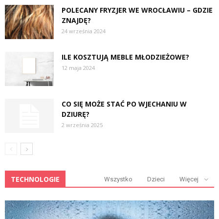
POLECANY FRYZJER WE WROCŁAWIU – GDZIE
ZNAJDĘ?
24 września 2024
ILE KOSZTUJĄ MEBLE MŁODZIEŻOWE?
12 maja 2024
CO SIĘ MOŻE STAĆ PO WJECHANIU W
DZIURĘ?
2 września 2025
TECHNOLOGIE
Wszystko
Dzieci
Więcej