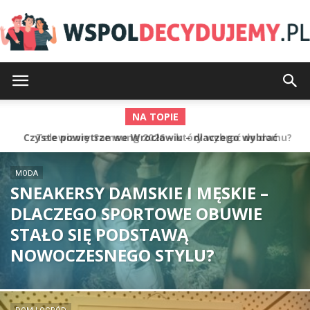
Wspoldecydujemy.pl
NA TOPIE
Telewizory Samsung 2026 – który wybrać do domu?
MODA
SNEAKERSY DAMSKIE I MĘSKIE –
DLACZEGO SPORTOWE OBUWIE
STAŁO SIĘ PODSTAWĄ
NOWOCZESNEGO STYLU?