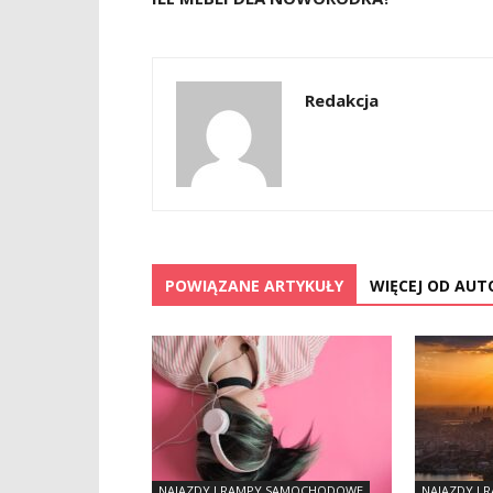
Redakcja
POWIĄZANE ARTYKUŁY
WIĘCEJ OD AUT
NAJAZDY I RAMPY SAMOCHODOWE
NAJAZDY I