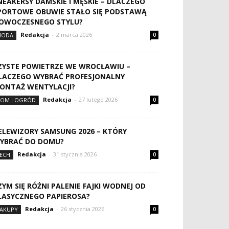
NEAKERSY DAMSKIE I MĘSKIE – DLACZEGO
PORTOWE OBUWIE STAŁO SIĘ PODSTAWĄ
OWOCZESNEGO STYLU?
Redakcja
-
2 marca 2026
MODA
0
ZYSTE POWIETRZE WE WROCŁAWIU –
LACZEGO WYBRAĆ PROFESJONALNY
ONTAŻ WENTYLACJI?
Redakcja
-
27 lutego 2026
OM I OGRÓD
0
ELEWIZORY SAMSUNG 2026 – KTÓRY
YBRAĆ DO DOMU?
Redakcja
-
31 stycznia 2026
ECH
0
ZYM SIĘ RÓŻNI PALENIE FAJKI WODNEJ OD
LASYCZNEGO PAPIEROSA?
Redakcja
-
26 stycznia 2026
AKUPY
0