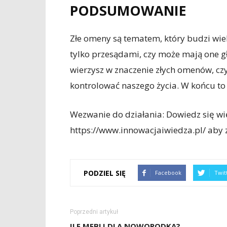
PODSUMOWANIE
Złe omeny są tematem, który budzi wiele
tylko przesądami, czy może mają one gł
wierzysz w znaczenie złych omenów, czy 
kontrolować naszego życia. W końcu to
Wezwanie do działania: Dowiedz się wi
https://www.innowacjaiwiedza.pl/ aby z
PODZIEL SIĘ
Facebook
Twit
Poprzedni artykuł
ILE MEBLI DLA NOWORODKA?