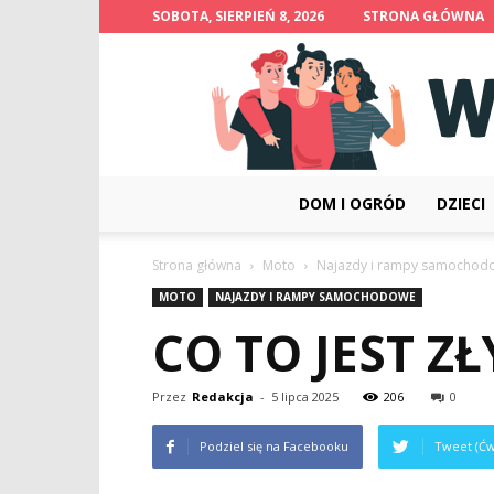
SOBOTA, SIERPIEŃ 8, 2026
STRONA GŁÓWNA
DOM I OGRÓD
DZIECI
Strona główna
Moto
Najazdy i rampy samochod
MOTO
NAJAZDY I RAMPY SAMOCHODOWE
CO TO JEST Z
Przez
Redakcja
-
5 lipca 2025
206
0
Podziel się na Facebooku
Tweet (Ćw