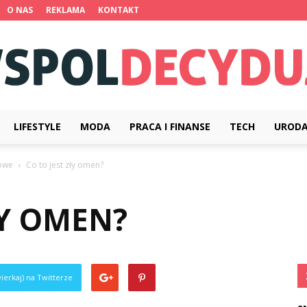
O NAS
REKLAMA
KONTAKT
LIFESTYLE
MODA
PRACA I FINANSE
TECH
UROD
Wspoldecydujemy.pl
owe
Co to jest zły omen?
ŁY OMEN?
ierkaj) na Twitterze