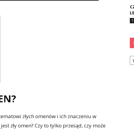
C
L
T
Ka
EN?
 tematowi złych omenów i ich znaczeniu w
est zły omen? Czy to tylko przesąd, czy może