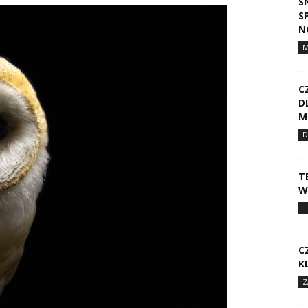
S
S
N
C
D
M
D
T
W
T
C
K
Z