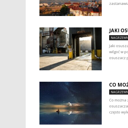
zastanawia
JAKI O
NAGRZEWN
Jaki osusz
wilgoć w p
osuszacz po
CO MOŻ
NAGRZEWN
Co można z
osuszacza?
często wyl