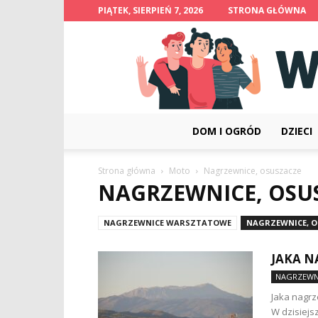
PIĄTEK, SIERPIEŃ 7, 2026
STRONA GŁÓWNA
DOM I OGRÓD
DZIECI
Strona główna
Moto
Nagrzewnice, osuszacze
NAGRZEWNICE, OSU
NAGRZEWNICE WARSZTATOWE
NAGRZEWNICE, 
JAKA N
NAGRZEWN
Jaka nagr
W dzisiejs