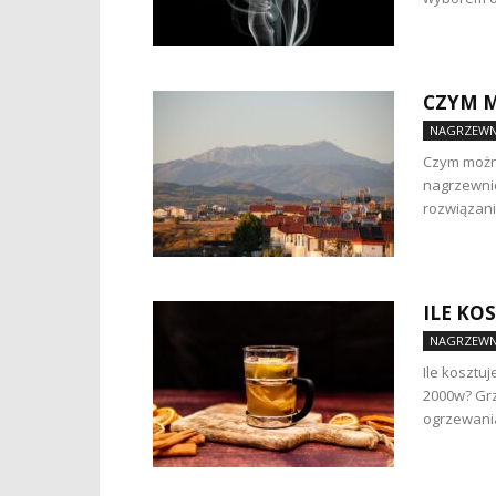
CZYM M
NAGRZEWN
Czym można
nagrzewnic
rozwiązani
ILE KO
NAGRZEWN
Ile kosztuj
2000w? Gr
ogrzewania