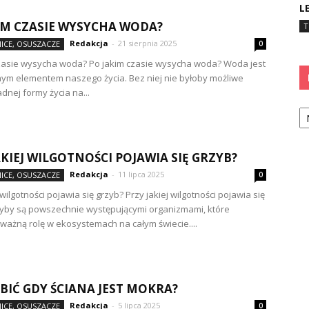
L
IM CZASIE WYSYCHA WODA?
T
Redakcja
-
21 sierpnia 2025
ICE, OSUSZACZE
0
zasie wysycha woda? Po jakim czasie wysycha woda? Woda jest
m elementem naszego życia. Bez niej nie byłoby możliwe
adnej formy życia na...
Ka
AKIEJ WILGOTNOŚCI POJAWIA SIĘ GRZYB?
Redakcja
-
11 lipca 2025
ICE, OSUSZACZE
0
 wilgotności pojawia się grzyb? Przy jakiej wilgotności pojawia się
yby są powszechnie występującymi organizmami, które
ważną rolę w ekosystemach na całym świecie....
BIĆ GDY ŚCIANA JEST MOKRA?
Redakcja
-
5 lipca 2025
ICE, OSUSZACZE
0