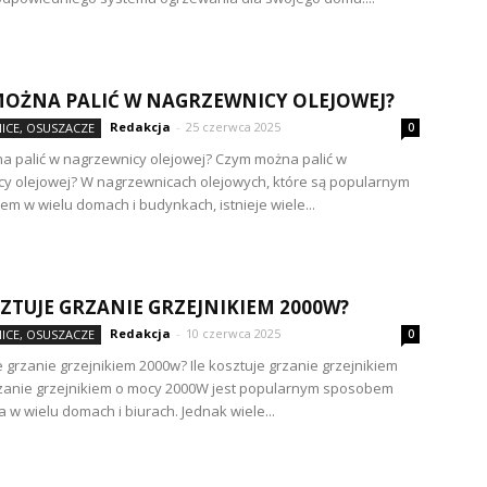
OŻNA PALIĆ W NAGRZEWNICY OLEJOWEJ?
Redakcja
-
25 czerwca 2025
ICE, OSUSZACZE
0
 palić w nagrzewnicy olejowej? Czym można palić w
y olejowej? W nagrzewnicach olejowych, które są popularnym
em w wielu domach i budynkach, istnieje wiele...
SZTUJE GRZANIE GRZEJNIKIEM 2000W?
Redakcja
-
10 czerwca 2025
ICE, OSUSZACZE
0
e grzanie grzejnikiem 2000w? Ile kosztuje grzanie grzejnikiem
zanie grzejnikiem o mocy 2000W jest popularnym sposobem
 w wielu domach i biurach. Jednak wiele...