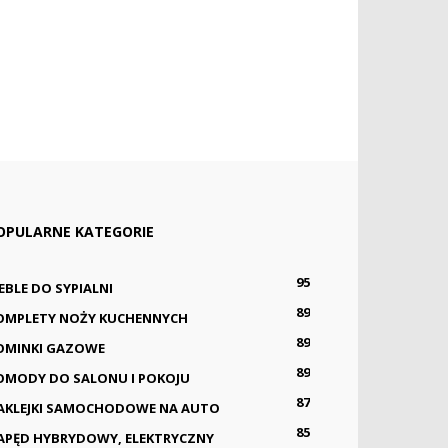
OPULARNE KATEGORIE
95
EBLE DO SYPIALNI
89
OMPLETY NOŻY KUCHENNYCH
89
OMINKI GAZOWE
89
OMODY DO SALONU I POKOJU
87
AKLEJKI SAMOCHODOWE NA AUTO
85
APĘD HYBRYDOWY, ELEKTRYCZNY