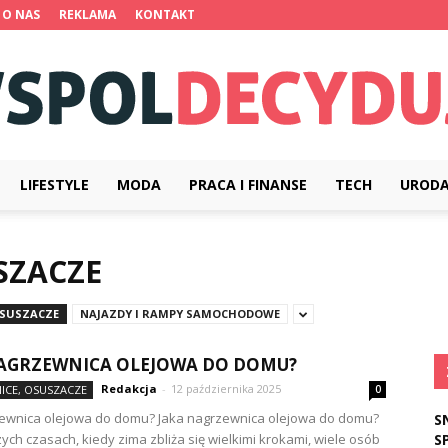
O NAS
REKLAMA
KONTAKT
LIFESTYLE
MODA
PRACA I FINANSE
TECH
UROD
Wspoldecydujemy.pl
SZACZE
OSUSZACZE
NAJAZDY I RAMPY SAMOCHODOWE
AGRZEWNICA OLEJOWA DO DOMU?
Redakcja
-
12 października 2025
ICE, OSUSZACZE
0
zewnica olejowa do domu? Jaka nagrzewnica olejowa do domu?
S
zych czasach, kiedy zima zbliża się wielkimi krokami, wiele osób
S