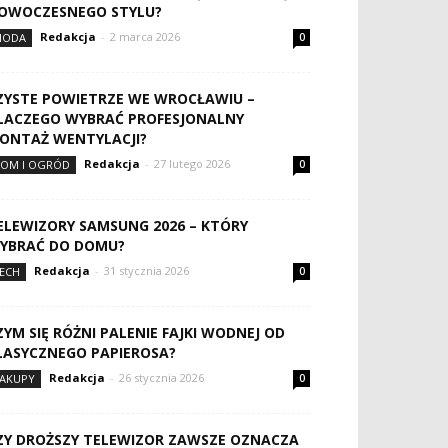
OWOCZESNEGO STYLU?
Redakcja
-
2 marca 2026
MODA
0
ZYSTE POWIETRZE WE WROCŁAWIU –
LACZEGO WYBRAĆ PROFESJONALNY
ONTAŻ WENTYLACJI?
Redakcja
-
27 lutego 2026
OM I OGRÓD
0
ELEWIZORY SAMSUNG 2026 – KTÓRY
YBRAĆ DO DOMU?
Redakcja
-
31 stycznia 2026
ECH
0
ZYM SIĘ RÓŻNI PALENIE FAJKI WODNEJ OD
LASYCZNEGO PAPIEROSA?
Redakcja
-
26 stycznia 2026
AKUPY
0
ZY DROŻSZY TELEWIZOR ZAWSZE OZNACZA