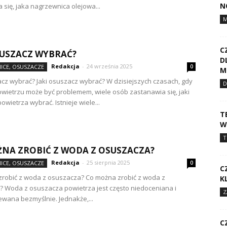
N
 się, jaka nagrzewnica olejowa...
C
SUSZACZ WYBRAĆ?
D
Redakcja
-
24 września 2025
ICE, OSUSZACZE
0
M
acz wybrać? Jaki osuszacz wybrać? W dzisiejszych czasach, gdy
D
owietrzu może być problemem, wiele osób zastanawia się, jaki
wietrza wybrać. Istnieje wiele...
T
W
T
NA ZROBIĆ Z WODA Z OSUSZACZA?
Redakcja
-
25 sierpnia 2025
ICE, OSUSZACZE
0
C
robić z woda z osuszacza? Co można zrobić z woda z
K
 Woda z osuszacza powietrza jest często niedoceniana i
Z
ewana bezmyślnie. Jednakże,...
C