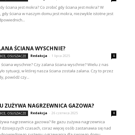
gdy ściana jest mokra? Co zrobić gdy ściana jest mokra? W
 gdy ściana w naszym domu jest mokra, niezwykle istotne jest
dpowiednich...
LANA ŚCIANA WYSCHNIE?
Redakcja
-
1 lipca 2025
ICE, OSUSZACZE
0
 ściana wyschnie? Czy zalana ściana wyschnie? Wielu z nas
ło sytuacji, w której nasza ściana została zalana. Czy to przez
y, powódź czy...
ZU ZUŻYWA NAGRZEWNICA GAZOWA?
Redakcja
-
26 czerwca 2025
ICE, OSUSZACZE
0
używa nagrzewnica gazowa? Ile gazu zużywa nagrzewnica
dzisiejszych czasach, coraz więcej osób zastanawia się nad
dpowiedniego systemu ogrzewania dla swojego domu....