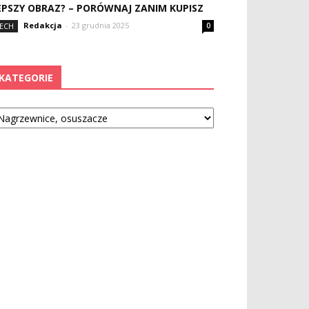
EPSZY OBRAZ? – PORÓWNAJ ZANIM KUPISZ
Redakcja
-
23 grudnia 2025
ECH
0
KATEGORIE
tegorie