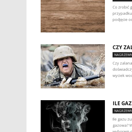
Co zrobić 
przypadku,
podjęcie o
CZY ZA
NAGRZEWN
Czy zalana
doświadczy
wyciek wod
ILE GA
NAGRZEWN
Ile gazu z
gazowa? W 
wyborem o