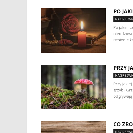
PO JAK
NAGRZEWN
Po jakim c
nieodzowny
istnienie ż
PRZY J
NAGRZEWN
Przy jakiej
grzyb? Grz
odgrywają 
CO ZRO
NAGRZEWN