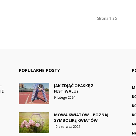
Strona 1 z 5
POPULARNE POSTY
P
–
JAK ZDJĄĆ OPASKĘ Z
M
IE
FESTIWALU?
K
9 lutego 2024
K
MOWA KWIATÓW – POZNAJ
K
SYMBOLIKĘ KWIATÓW
N
10 czerwca 2021
N