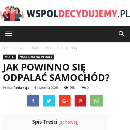
Wspoldecydujemy.pl
Strona główna
Moto
Nakładki na pedały
MOTO
NAKŁADKI NA PEDAŁY
JAK POWINNO SIĘ
ODPALAĆ SAMOCHÓD?
Przez
Redakcja
-
4 kwietnia 2025
293
0
Spis Treści
[
schowaj
]