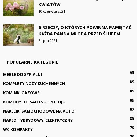
KWIATÓW
10 czerwca 2021
6 RZECZY, O KTÓRYCH POWINNA PAMIĘTAĆ
KAŻDA PANNA MŁODA PRZED ŚLUBEM
6 lipca 2021
POPULARNE KATEGORIE
95
MEBLE DO SYPIALNI
89
KOMPLETY NOŻY KUCHENNYCH
89
KOMINKI GAZOWE
89
KOMODY DO SALONU I POKOJU
87
NAKLEJKI SAMOCHODOWE NA AUTO
85
NAPĘD HYBRYDOWY, ELEKTRYCZNY
79
WC KOMPAKTY
79