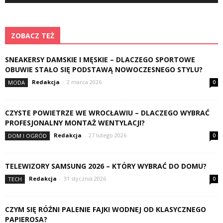
ZOBACZ TEŻ
SNEAKERSY DAMSKIE I MĘSKIE – DLACZEGO SPORTOWE
OBUWIE STAŁO SIĘ PODSTAWĄ NOWOCZESNEGO STYLU?
Redakcja
-
2 marca 2026
MODA
0
CZYSTE POWIETRZE WE WROCŁAWIU – DLACZEGO WYBRAĆ
PROFESJONALNY MONTAŻ WENTYLACJI?
Redakcja
-
27 lutego 2026
DOM I OGRÓD
0
TELEWIZORY SAMSUNG 2026 – KTÓRY WYBRAĆ DO DOMU?
Redakcja
-
31 stycznia 2026
TECH
0
CZYM SIĘ RÓŻNI PALENIE FAJKI WODNEJ OD KLASYCZNEGO
PAPIEROSA?