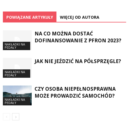
POWIĄZANE ARTYKUŁY
WIĘCEJ OD AUTORA
NA CO MOŻNA DOSTAĆ
DOFINANSOWANIE Z PFRON 2023?
NAKŁADKI NA
PEDAŁY
JAK NIE JEŹDZIĆ NA PÓŁSPRZĘGLE?
NAKŁADKI NA
PEDAŁY
CZY OSOBA NIEPEŁNOSPRAWNA
MOŻE PROWADZIĆ SAMOCHÓD?
NAKŁADKI NA
PEDAŁY