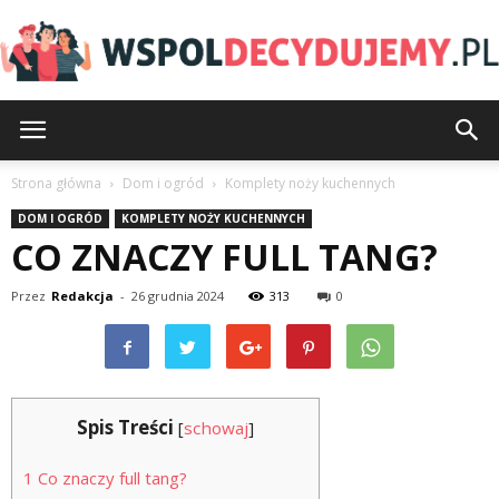
Wspoldecydujemy.pl
Strona główna
Dom i ogród
Komplety noży kuchennych
DOM I OGRÓD
KOMPLETY NOŻY KUCHENNYCH
CO ZNACZY FULL TANG?
Przez
Redakcja
-
26 grudnia 2024
313
0
Spis Treści
[
schowaj
]
1
Co znaczy full tang?