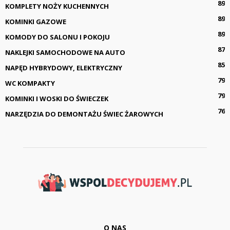
89
KOMPLETY NOŻY KUCHENNYCH
89
KOMINKI GAZOWE
89
KOMODY DO SALONU I POKOJU
87
NAKLEJKI SAMOCHODOWE NA AUTO
85
NAPĘD HYBRYDOWY, ELEKTRYCZNY
79
WC KOMPAKTY
79
KOMINKI I WOSKI DO ŚWIECZEK
76
NARZĘDZIA DO DEMONTAŻU ŚWIEC ŻAROWYCH
O NAS