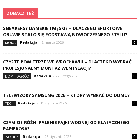
ZOBACZ TEŻ
SNEAKERSY DAMSKIE I MĘSKIE – DLACZEGO SPORTOWE
OBUWIE STAŁO SIĘ PODSTAWĄ NOWOCZESNEGO STYLU?
Redakcja
-
2 marca 2026
MODA
0
CZYSTE POWIETRZE WE WROCŁAWIU – DLACZEGO WYBRAĆ
PROFESJONALNY MONTAŻ WENTYLACJI?
Redakcja
-
27 lutego 2026
DOM I OGRÓD
0
TELEWIZORY SAMSUNG 2026 – KTÓRY WYBRAĆ DO DOMU?
Redakcja
-
31 stycznia 2026
TECH
0
CZYM SIĘ RÓŻNI PALENIE FAJKI WODNEJ OD KLASYCZNEGO
PAPIEROSA?
Redakcja
-
26 stycznia 2026
ZAKUPY
0