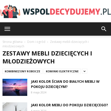
Wspoldecydujemy.pl
Strona główna
Dom i ogród
Zestawy mebli dziecięcych i
młodzieżowych
ZESTAWY MEBLI DZIECIĘCYCH I
MŁODZIEŻOWYCH
KOMBINEZONY ROBOCZE
KOMINKI ELEKTRYCZNE
JAKI KOLOR ŚCIAN DO BIAŁYCH MEBLI W
POKOJU DZIECIĘCYM?
8 maja 2024
JAKI KOLOR MEBLI DO POKOJU DZIECIĘCEGO?
6 maja 2024