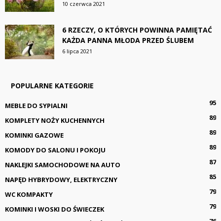
10 czerwca 2021
6 RZECZY, O KTÓRYCH POWINNA PAMIĘTAĆ
KAŻDA PANNA MŁODA PRZED ŚLUBEM
6 lipca 2021
POPULARNE KATEGORIE
95
MEBLE DO SYPIALNI
89
KOMPLETY NOŻY KUCHENNYCH
89
KOMINKI GAZOWE
89
KOMODY DO SALONU I POKOJU
87
NAKLEJKI SAMOCHODOWE NA AUTO
85
NAPĘD HYBRYDOWY, ELEKTRYCZNY
79
WC KOMPAKTY
79
KOMINKI I WOSKI DO ŚWIECZEK