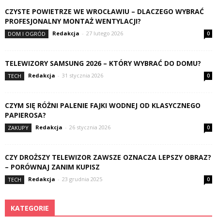
CZYSTE POWIETRZE WE WROCŁAWIU – DLACZEGO WYBRAĆ
PROFESJONALNY MONTAŻ WENTYLACJI?
Redakcja
-
27 lutego 2026
DOM I OGRÓD
0
TELEWIZORY SAMSUNG 2026 – KTÓRY WYBRAĆ DO DOMU?
Redakcja
-
31 stycznia 2026
TECH
0
CZYM SIĘ RÓŻNI PALENIE FAJKI WODNEJ OD KLASYCZNEGO
PAPIEROSA?
Redakcja
-
26 stycznia 2026
ZAKUPY
0
CZY DROŻSZY TELEWIZOR ZAWSZE OZNACZA LEPSZY OBRAZ?
– PORÓWNAJ ZANIM KUPISZ
Redakcja
-
23 grudnia 2025
TECH
0
KATEGORIE