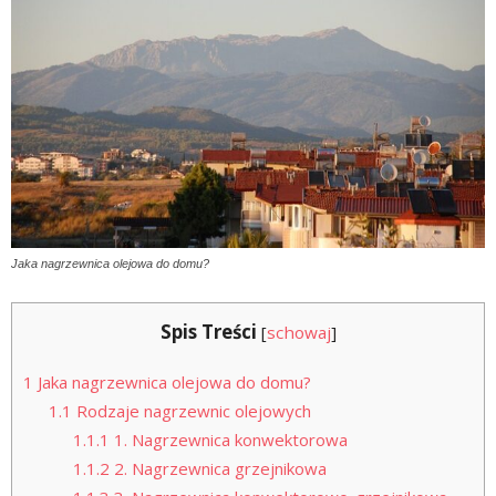
Jaka nagrzewnica olejowa do domu?
Spis Treści
[
schowaj
]
1
Jaka nagrzewnica olejowa do domu?
1.1
Rodzaje nagrzewnic olejowych
1.1.1
1. Nagrzewnica konwektorowa
1.1.2
2. Nagrzewnica grzejnikowa