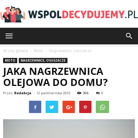
Wspoldecydujemy.pl
Strona główna
Moto
Nagrzewnice, osuszacze
MOTO
NAGRZEWNICE, OSUSZACZE
JAKA NAGRZEWNICA
OLEJOWA DO DOMU?
Przez
Redakcja
-
12 października 2025
306
0