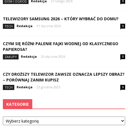
Redakcja
-
27 lutego 2026
DOM I OGRÓD
0
TELEWIZORY SAMSUNG 2026 – KTÓRY WYBRAĆ DO DOMU?
Redakcja
-
31 stycznia 2026
TECH
0
CZYM SIĘ RÓŻNI PALENIE FAJKI WODNEJ OD KLASYCZNEGO
PAPIEROSA?
Redakcja
-
26 stycznia 2026
ZAKUPY
0
CZY DROŻSZY TELEWIZOR ZAWSZE OZNACZA LEPSZY OBRAZ?
– PORÓWNAJ ZANIM KUPISZ
Redakcja
-
23 grudnia 2025
TECH
0
KATEGORIE
Kategorie