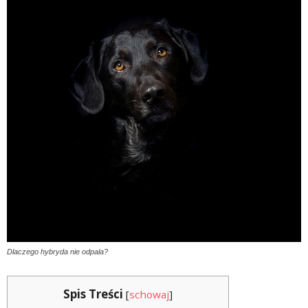
Dlaczego hybryda nie odpala?
Spis Treści
[
schowaj
]