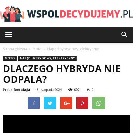
Wspoldecydujemy.pl
Strona główna
Moto
Napęd hybrydowy, elektryczny
MOTO
NAPĘD HYBRYDOWY, ELEKTRYCZNY
DLACZEGO HYBRYDA NIE
ODPALA?
Przez
Redakcja
-
13 listopada 2024
690
0