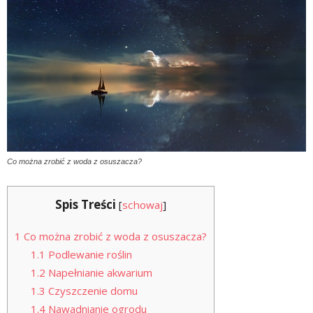
Co można zrobić z woda z osuszacza?
Spis Treści
[
schowaj
]
1
Co można zrobić z woda z osuszacza?
1.1
Podlewanie roślin
1.2
Napełnianie akwarium
1.3
Czyszczenie domu
1.4
Nawadnianie ogrodu