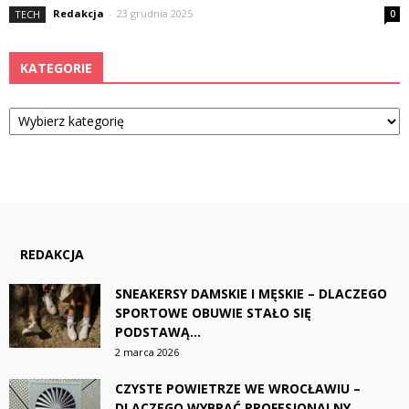
Redakcja
-
23 grudnia 2025
TECH
0
KATEGORIE
Kategorie
REDAKCJA
SNEAKERSY DAMSKIE I MĘSKIE – DLACZEGO
SPORTOWE OBUWIE STAŁO SIĘ
PODSTAWĄ...
2 marca 2026
CZYSTE POWIETRZE WE WROCŁAWIU –
DLACZEGO WYBRAĆ PROFESJONALNY