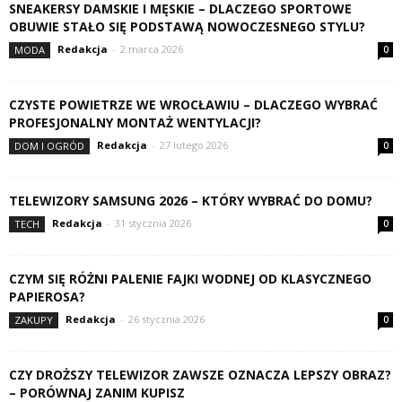
SNEAKERSY DAMSKIE I MĘSKIE – DLACZEGO SPORTOWE
OBUWIE STAŁO SIĘ PODSTAWĄ NOWOCZESNEGO STYLU?
Redakcja
-
2 marca 2026
MODA
0
CZYSTE POWIETRZE WE WROCŁAWIU – DLACZEGO WYBRAĆ
PROFESJONALNY MONTAŻ WENTYLACJI?
Redakcja
-
27 lutego 2026
DOM I OGRÓD
0
TELEWIZORY SAMSUNG 2026 – KTÓRY WYBRAĆ DO DOMU?
Redakcja
-
31 stycznia 2026
TECH
0
CZYM SIĘ RÓŻNI PALENIE FAJKI WODNEJ OD KLASYCZNEGO
PAPIEROSA?
Redakcja
-
26 stycznia 2026
ZAKUPY
0
CZY DROŻSZY TELEWIZOR ZAWSZE OZNACZA LEPSZY OBRAZ?
– PORÓWNAJ ZANIM KUPISZ