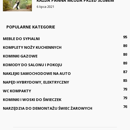
KAŻDA PANNA MŁODA PRZED ŚLUBEM
6 lipca 2021
POPULARNE KATEGORIE
95
MEBLE DO SYPIALNI
89
KOMPLETY NOŻY KUCHENNYCH
89
KOMINKI GAZOWE
89
KOMODY DO SALONU I POKOJU
87
NAKLEJKI SAMOCHODOWE NA AUTO
85
NAPĘD HYBRYDOWY, ELEKTRYCZNY
79
WC KOMPAKTY
79
KOMINKI I WOSKI DO ŚWIECZEK
76
NARZĘDZIA DO DEMONTAŻU ŚWIEC ŻAROWYCH