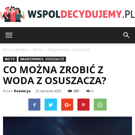
Wspoldecydujemy.pl
Strona główna
Moto
Nagrzewnice, osuszacze
MOTO
NAGRZEWNICE, OSUSZACZE
CO MOŻNA ZROBIĆ Z
WODA Z OSUSZACZA?
Przez
Redakcja
-
25 sierpnia 2025
283
0